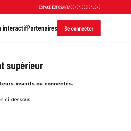
ESPACE EXPOSANT
AGENDA DES SALONS
 interactif
Partenaires
Se connecter
nt supérieur
teurs inscrits ou connectés.
on ci-dessous.