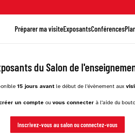
Préparer ma visite
Exposants
Conférences
Plan
xposants du Salon de l'enseigneme
ponible
15 jours avant
le début de l'évènement
aux
visi
créer un compte
ou
vous connecter
à l'aide du bout
Inscrivez-vous au salon ou connectez-vous