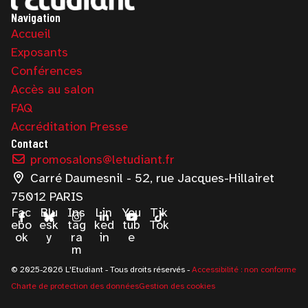
Navigation
Accueil
Exposants
Conférences
Accès au salon
FAQ
Accréditation Presse
Contact
promosalons@letudiant.fr
Carré Daumesnil - 52, rue Jacques-Hillairet
75012 PARIS
Fac
Blu
Ins
Lin
You
Tik
ebo
esk
tag
ked
tub
Tok
ok
y
ra
in
e
m
© 2025-2026 L'Etudiant - Tous droits réservés -
Accessibilité : non conforme
Charte de protection des données
Gestion des cookies