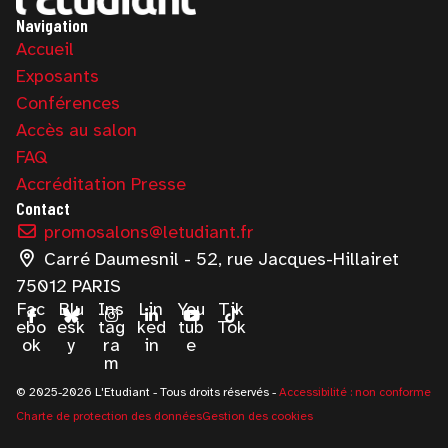
Navigation
Accueil
Exposants
Conférences
Accès au salon
FAQ
Accréditation Presse
Contact
promosalons@letudiant.fr
Carré Daumesnil - 52, rue Jacques-Hillairet
75012 PARIS
Fac
Blu
Ins
Lin
You
Tik
ebo
esk
tag
ked
tub
Tok
ok
y
ra
in
e
m
© 2025-2026 L'Etudiant - Tous droits réservés -
Accessibilité : non conforme
Charte de protection des données
Gestion des cookies