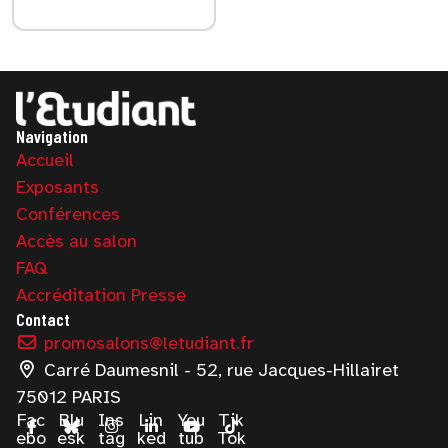
Navigation
Accueil
Exposants
Conférences
Accès au salon
FAQ
Accréditation Presse
Contact
promosalons@letudiant.fr
Carré Daumesnil - 52, rue Jacques-Hillairet
75012 PARIS
Fac
Blu
Ins
Lin
You
Tik
ebo
esk
tag
ked
tub
Tok